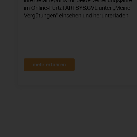
ihre Detailreports für beide Verteilungsjahre
im Online-Portal ARTSYS.GVL unter „Meine
Vergütungen“ einsehen und herunterladen.
mehr erfahren