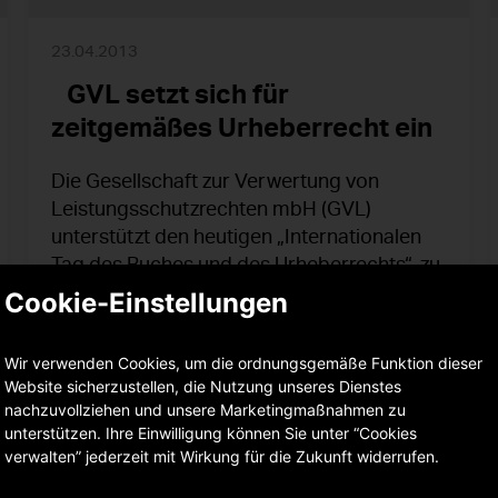
23.04.2013
GVL setzt sich für
zeitgemäßes Urheberrecht ein
Die Gesellschaft zur Verwertung von
Leistungsschutzrechten mbH (GVL)
unterstützt den heutigen „Internationalen
Tag des Buches und des Urheberrechts“, zu
dem die UNESCO bereits seit 1995 jährlich
Cookie-Einstellungen
aufruft.
Wir verwenden Cookies, um die ordnungsgemäße Funktion dieser
Website sicherzustellen, die Nutzung unseres Dienstes
mehr erfahren
nachzuvollziehen und unsere Marketingmaßnahmen zu
unterstützen. Ihre Einwilligung können Sie unter “Cookies
verwalten” jederzeit mit Wirkung für die Zukunft widerrufen.