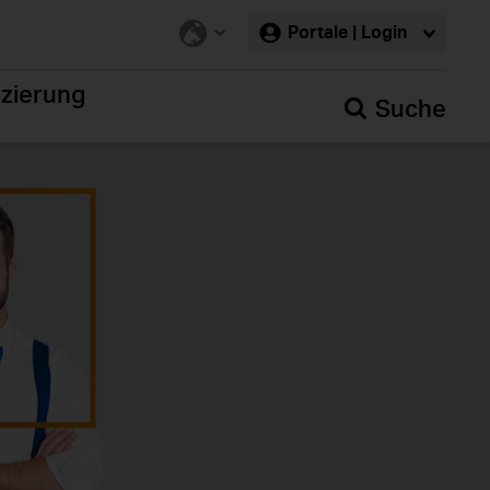
Portale | Login
nzierung
Suche