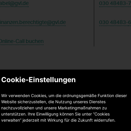
label@gvl.de
030 48483-
finanzen.berechtigte@gvl.de
030 48483-
Online-Call buchen
ter*innen
Cookie-Einstellungen
E-Mail
Telefon
Wir verwenden Cookies, um die ordnungsgemäße Funktion dieser
Website sicherzustellen, die Nutzung unseres Dienstes
veranstalter@gvl.de
030 48483-855
nachzuvollziehen und unsere Marketingmaßnahmen zu
unterstützen. Ihre Einwilligung können Sie unter “Cookies
verwalten” jederzeit mit Wirkung für die Zukunft widerrufen.
meinegvl@gvl.de
030 48483-677