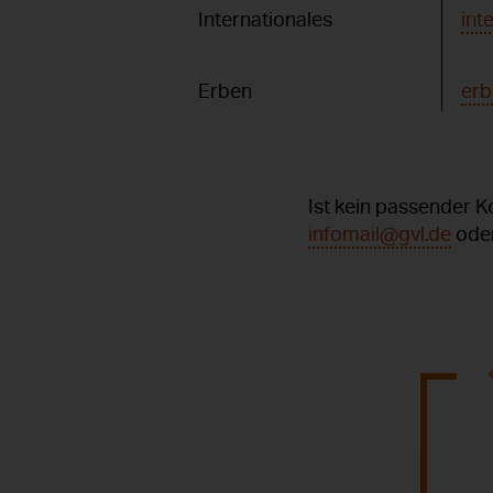
Internationales
int
Erben
erb
Ist kein passender K
infomail@gvl.de
oder