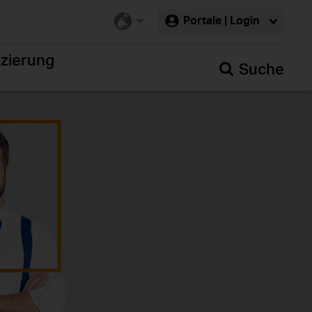
Portale | Login
nzierung
Suche