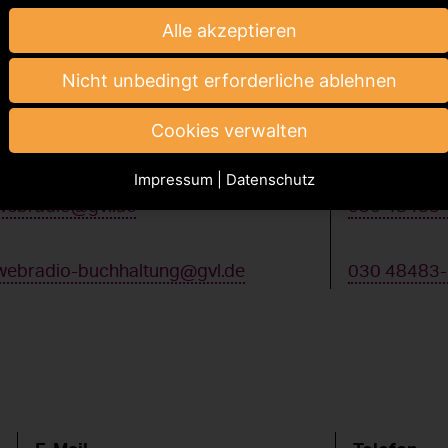
Alle akzeptieren
Nicht unbedingt erforderliche ablehnen
o
Cookies verwalten
E-Mail
Telefon
Impressum
|
Datenschutz
webradio@gvl.de
030 48483
webradio-buchhaltung@gvl.de
030 48483