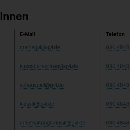
*innen
E-Mail
Telefon
meinegvl@gvl.de
030 4848
kuenstlervertrag@gvl.de
030 4848
schauspiel@gvl.de
030 4848
klassik@gvl.de
030 4848
unterhaltungsmusik@gvl.de
030 4848