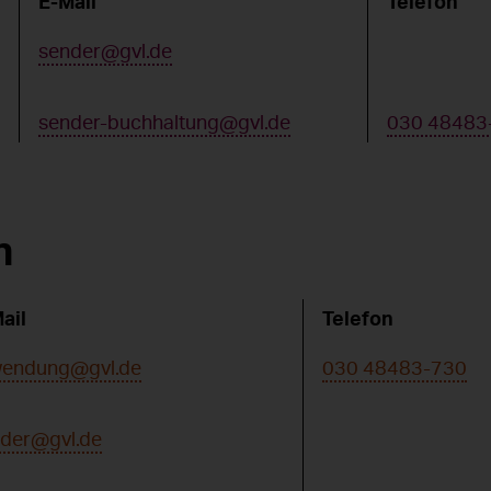
E-Mail
Telefon
sender@gvl.de
sender-buchhaltung@gvl.de
030 48483
n
ail
Telefon
wendung@gvl.de
030 48483-730
der@gvl.de