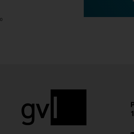
0
P
1