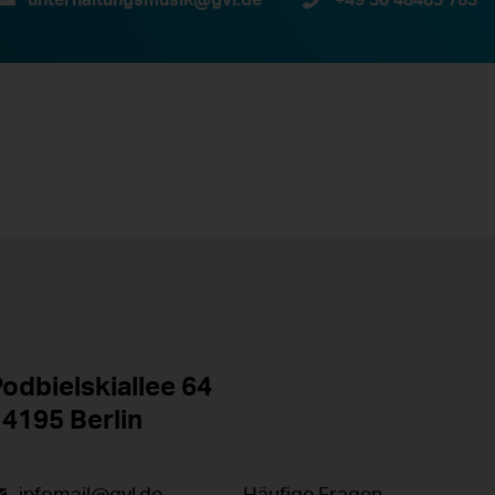
odbielskiallee 64
4195 Berlin
infomail@gvl.de
Häufige Fragen