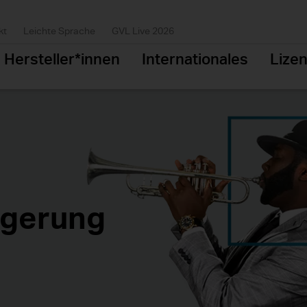
kt
Leichte Sprache
GVL Live 2026
Hersteller*innen
Internationales
Lize
ngerung