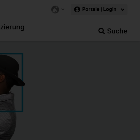
Portale | Login
nzierung
Suche