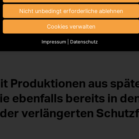
te Verteilung statt?
Nicht unbedingt erforderliche ablehnen
 Aufnahmejahr der relevanten Titel und Produktionen. 
Cookies verwalten
ell melden können und die entsprechenden Meldefristen
 die Verteilung in der Regel bereits im darauffolgenden
Impressum
|
Datenschutz
n Termin der Ausschüttung rechtzeitig vorab informier
it Produktionen aus spät
ie ebenfalls bereits in de
der verlängerten Schutzf