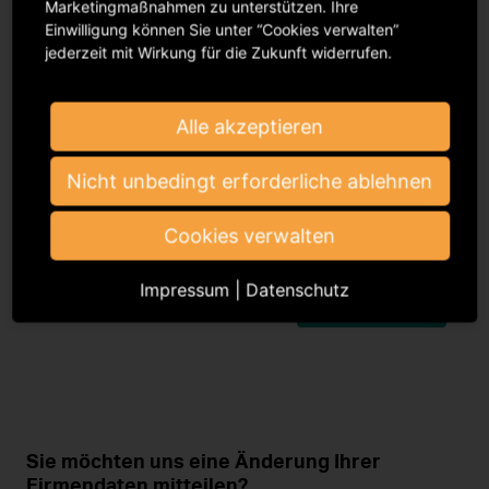
Marketingmaßnahmen zu unterstützen. Ihre
Einwilligung können Sie unter “Cookies verwalten”
Staatsangehörigkeit*
jederzeit mit Wirkung für die Zukunft widerrufen.
Alle akzeptieren
Geburtsdatum*
Nicht unbedingt erforderliche ablehnen
Geburtsland*
Cookies verwalten
Impressum
|
Datenschutz
Weiter zu Kontakt
Sie möchten uns eine Änderung Ihrer
Firmendaten mitteilen?