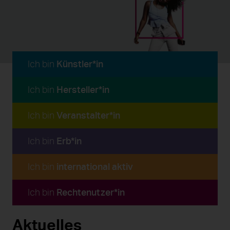
Ich bin
Künstler*in
Ich bin
Hersteller*in
Ich bin
Veranstalter*in
Ich bin
Erb*in
Ich bin
international aktiv
Ich bin
Rechtenutzer*in
Aktuelles