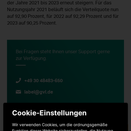
der Jahre 2021 bis 2023 erneut steigern. Für das
Nutzungsjahr 2021 beläuft sich die Verteilquote nun
auf 92,90 Prozent, für 2022 auf 92,29 Prozent und für
2023 auf 90,25 Prozent.
Bei Fragen steht Ihnen unser Support gerne
zur Verfügung.
+49 30 48483-650
label@gvl.de
Cookie-Einstellungen
Wir verwenden Cookies, um die ordnungsgemäße
Funktion dieser Website sicherzustellen, die Nutzung