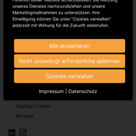
unseres Dienstes nachzuvollziehen und unsere
Marketingmaßnahmen zu unterstützen. Ihre
Einwilligung können Sie unter “Cookies verwalten”
jederzeit mit Wirkung für die Zukunft widerrufen.
Alle akzeptieren
Bei der GVL registrieren
Nicht unbedingt erforderliche ablehnen
Cookies verwalten
Podbielskiallee 64
14195 Berlin
Impressum
|
Datenschutz
infomail@gvl.de
Häufige Fragen
Kontakt