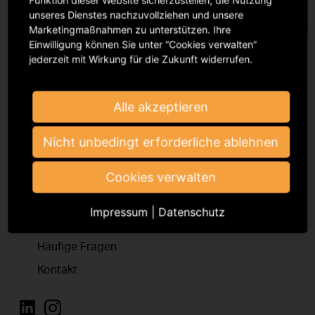
unseres Dienstes nachzuvollziehen und unsere
Marketingmaßnahmen zu unterstützen. Ihre
Einwilligung können Sie unter “Cookies verwalten”
jederzeit mit Wirkung für die Zukunft widerrufen.
Alle akzeptieren
Bei der GVL registrieren
Nicht unbedingt erforderliche ablehnen
Cookies verwalten
Podbielskiallee 64
14195 Berlin
Impressum
|
Datenschutz
infomail@gvl.de
Häufige Fragen
Kontakt