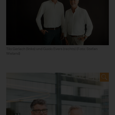
Tilo Gerlach (links) und Guido Evers (rechts) (Foto: Stefan
Wieland)