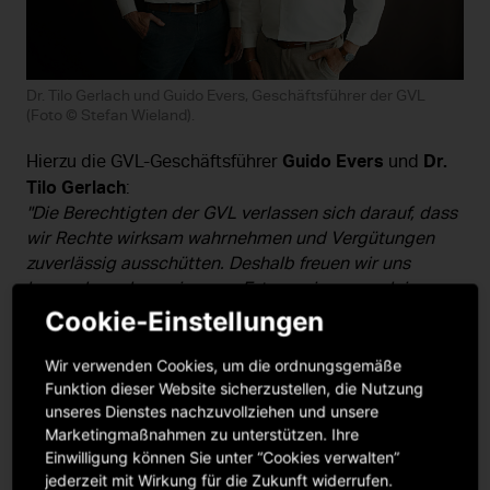
Dr. Tilo Gerlach und Guido Evers, Geschäftsführer der GVL
(Foto © Stefan Wieland).
Guido Evers
Dr.
Hierzu die GVL-Geschäftsführer
und
Tilo Gerlach
:
"Die Berechtigten der GVL verlassen sich darauf, dass
wir Rechte wirksam wahrnehmen und Vergütungen
zuverlässig ausschütten. Deshalb freuen wir uns
besonders, dass wir unser Ertragsniveau auch in
einem wirtschaftlich anspruchsvollen Umfeld halten
Cookie-Einstellungen
konnten. Das Geschäftsjahr 2025 zeigt: Die GVL steht
auf einer stabilen Grundlage und kann ihren Auftrag,
Wir verwenden Cookies, um die ordnungsgemäße
zur wirtschaftlichen Existenz von Künstler*innen und
Funktion dieser Website sicherzustellen, die Nutzung
unseres Dienstes nachzuvollziehen und unsere
Hersteller*innen beizutragen, konsequent erfüllen.“
Marketingmaßnahmen zu unterstützen. Ihre
Einwilligung können Sie unter “Cookies verwalten”
Die wichtigsten Zahlen im Überblick finden Sie in der
jederzeit mit Wirkung für die Zukunft widerrufen.
ausführlichen Pressemitteilung.