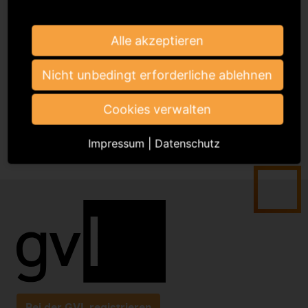
Der Jahresabschluss 2025 wurde am 10. Juni 2026 im
Alle akzeptieren
Rahmen der Gesellschafter- und
Delegiertenversammlung der GVL beschlossen. Der
Nicht unbedingt erforderliche ablehnen
Transparenzbericht 2025 der GVL
steht ab sofort auf
der GVL-Website zum Download zur Verfügung.
Cookies verwalten
Impressum
|
Datenschutz
Bei der GVL registrieren