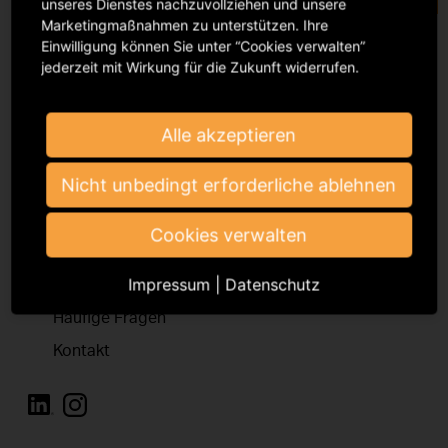
unseres Dienstes nachzuvollziehen und unsere
Marketingmaßnahmen zu unterstützen. Ihre
Einwilligung können Sie unter “Cookies verwalten”
jederzeit mit Wirkung für die Zukunft widerrufen.
Alle akzeptieren
Bei der GVL registrieren
Nicht unbedingt erforderliche ablehnen
Podbielskiallee 64
Cookies verwalten
14195 Berlin
Impressum
|
Datenschutz
infomail@gvl.de
Häufige Fragen
Kontakt