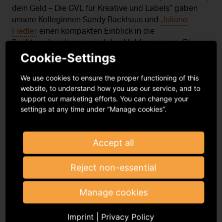
dein Geld – Die GVL für Kreative und Labels“ gaben
unsere Kolleginnen Sandy Backhaus und
Juliane
Fiedler
einen kompakten Einblick in die
Rechtewahrnehmung und den Meldeprozesse. Die
Teilnehmenden nutzten die Gelegenheit für zahlreiche
Cookie-Settings
Fragen – ein lebendiger Dialog, der zeigte, wie groß
der Informationsbedarf rund um faire Vergütung und
We use cookies to ensure the proper functioning of this
Rechte ist.
website, to understand how you use our service, and to
support our marketing efforts. You can change your
settings at any time under “Manage cookies”.
Sie haben Fragen rund um die GVL und konnten nicht
bei der c/o pop dabei sein. Kein Problem!
gvl.de/contact
Accept all
Reject non-essential
Manage cookies
Imprint
|
Privacy Policy