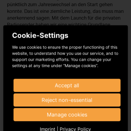
pünktlich zum Jahreswechsel an den Start gehen
konnte. Das ist eine ziemliche Leistung, das muss man
anerkennend sagen. Mit dem Launch für die privaten
Radiosender haben wir eine wichtige Grundlage
geschaffen, perspektivisch sämtliche
Cookie-Settings
Rechtenutzer*innen darüber abzuwickeln. Wir sind
zuversichtlich, noch dieses Jahr weitere
We use cookies to ensure the proper functioning of this
Lizenznehmergruppen in die Nutzung aufnehmen zu
website, to understand how you use our service, and to
können.
support our marketing efforts. You can change your
settings at any time under “Manage cookies”.
Accept all
Reject non-essential
Manage cookies
Imprint
|
Privacy Policy