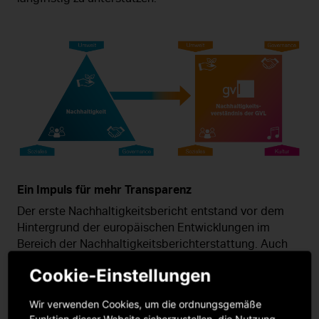
Ein Impuls für mehr Transparenz
Der erste Nachhaltigkeitsbericht entstand vor dem
Hintergrund der europäischen Entwicklungen im
Bereich der Nachhaltigkeitsberichterstattung. Auch
ohne gesetzliche Verpflichtung wurde dieser Impuls
Cookie-Einstellungen
genutzt, Nachhaltigkeit systematisch zu betrachten
und bestehende Aktivitäten transparent darzustellen.
Wir verwenden Cookies, um die ordnungsgemäße
Der Bericht macht sichtbar, wie die GVL