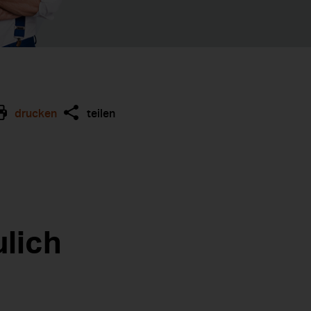
drucken
teilen
lich