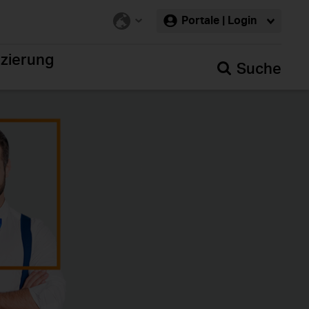
Portale | Login
nzierung
Suche