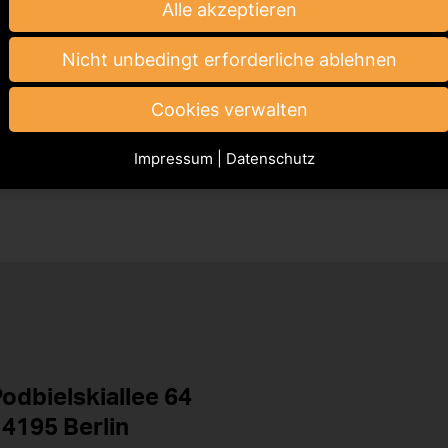
Alle akzeptieren
teverwertung wandelte, können Sie auch im
Interview 
er IT
, nachlesen.
Nicht unbedingt erforderliche ablehnen
ten die oft komplizierten Abläufe innerhalb der GVL nä
angenem Jahr u.a. verstärkt auf
Infografiken und Erklär
Cookies verwalten
Impressum
|
Datenschutz
odbielskiallee 64
4195 Berlin