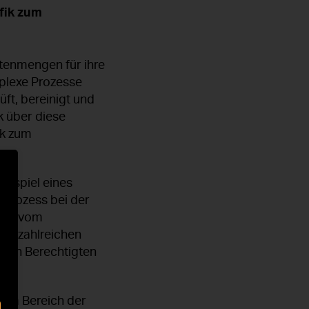
afik zum
tenmengen für ihre
plexe Prozesse
ft, bereinigt und
k über diese
ik zum
Beispiel eines
enprozess bei der
abei vom
er zahlreichen
elnen Berechtigten
r im Bereich der