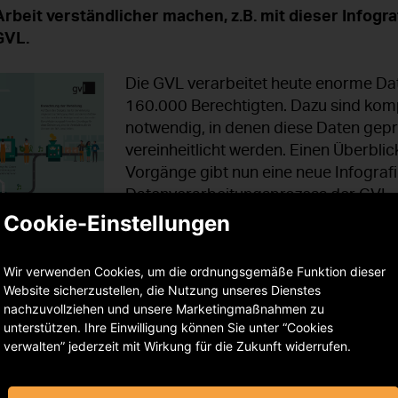
rbeit verständlicher machen, z.B. mit dieser Infogr
GVL.
Die GVL verarbeitet heute enorme Da
160.000 Berechtigten. Dazu sind kom
notwendig, in denen diese Daten geprü
vereinheitlicht werden. Einen Überblic
Vorgänge gibt nun eine neue Infograf
Datenverarbeitungsprozess der GVL.
Cookie-Einstellungen
Die Infografik erklärt anschaulich am 
industriellen Fließbands, wie der Dat
ie Grafik klicken.
Wir verwenden Cookies, um die ordnungsgemäße Funktion dieser
GVL abläuft. Die Darstellung reicht d
Website sicherzustellen, die Nutzung unseres Dienstes
Dateneingang über die Verarbeitung d
nachzuvollziehen und unsere Marketingmaßnahmen zu
n zur Berechnung der Gelder, die schließlich an die einz
unterstützen. Ihre Einwilligung können Sie unter “Cookies
verwalten” jederzeit mit Wirkung für die Zukunft widerrufen.
 innerhalb weniger Jahre sich zum digitalen Dienstleiste