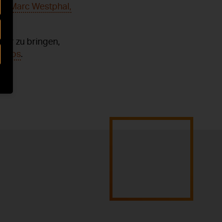
mit Marc Westphal,
her zu bringen,
videos
.