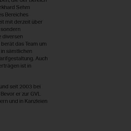
ben, die der Bereich
Burkhard Sehm
es Bereiches
t mit derzeit über
, sondern
e diversen
s berät das Team um
in sämtlichen
Tarifgestaltung. Auch
trägen ist in
und seit 2003 bei
. Bevor er zur GVL
ern und in Kanzleien