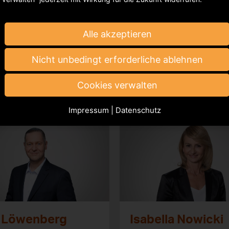
Alle akzeptieren
 Baselau
Jens Conring
Nicht unbedingt erforderliche ablehnen
Product & Service Inno
Cookies verwalten
Impressum
|
Datenschutz
k Löwenberg
Isabella Nowicki