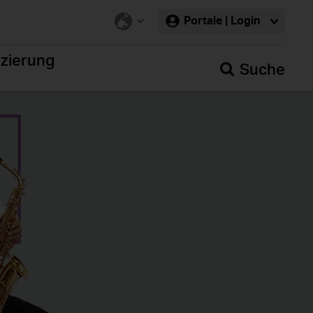
Portale | Login
nzierung
Suche