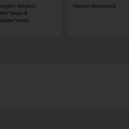
htigten-Service
Human Resources
ller*innen &
talter*innen