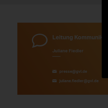
Leitung Kommunikat
Juliane Fiedler
presse@gvl.de
juliane.fiedler@gvl.de