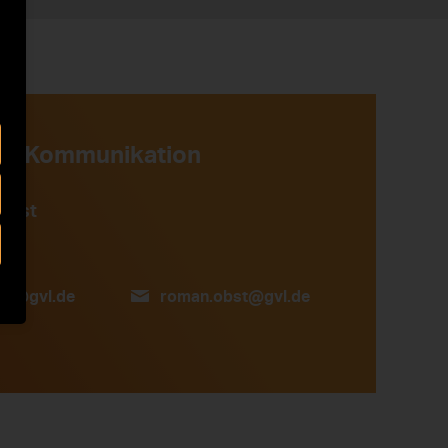
ne Kommunikation
Obst
se@gvl.de
roman.obst@gvl.de