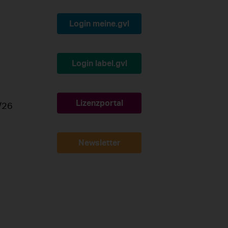
Login meine.gvl
Login label.gvl
Lizenzportal
/26
Newsletter