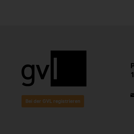
P
1
Bei der GVL registrieren