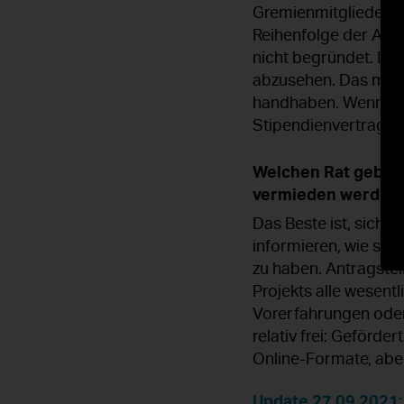
Gremienmitglieder e
Reihenfolge der Ant
nicht begründet. Des
abzusehen. Das mag f
handhaben. Wenn der 
Stipendienvertrag ab
Welchen Rat geben 
vermieden werden
Das Beste ist, sich 
informieren, wie sie
zu haben. Antragstel
Projekts alle wesent
Vorerfahrungen oder 
relativ frei: Geförd
Online-Formate, abe
Update 27.09.2021: