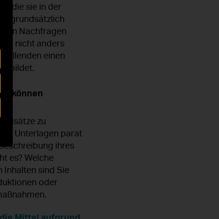
 die sie in der
en grundsätzlich
ng von Nachfragen
aber nicht anders
stellenden einen
el bildet.
ler können
rundsätze zu
alle Unterlagen parat
 Beschreibung ihres
eht es? Welche
 Inhalten sind Sie
oduktionen oder
smaßnahmen.
die Mittel aufgrund