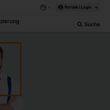
Portale | Login
nzierung
Suche