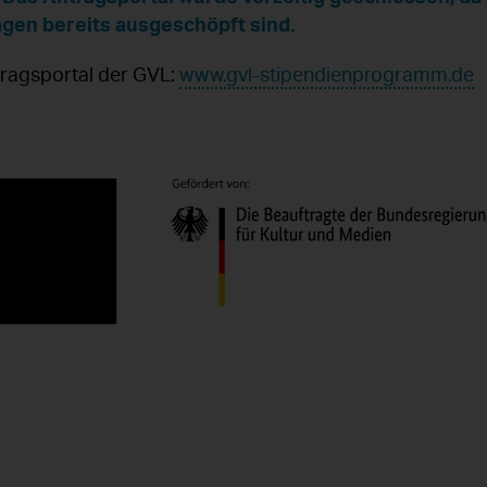
ägen bereits ausgeschöpft sind.
tragsportal der GVL:
www.gvl-stipendienprogramm.de