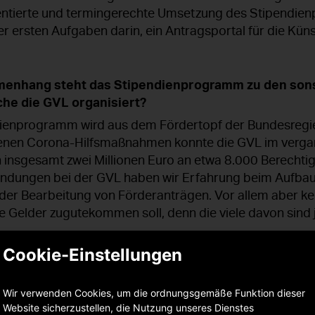
orientierte und termingerechte Umsetzung des Stipendi
r ersten Aufgaben darin, ein Antragsportal für die Küns
enhang steht das Stipendienprogramm zu den son
he die GVL organisiert?
dienprogramm wird aus dem Fördertopf der Bundesregie
enen Corona-Hilfsmaßnahmen konnte die GVL im verga
insgesamt zwei Millionen Euro an etwa 8.000 Berechtigt
endungen bei der GVL haben wir Erfahrung beim Aufbau
er Bearbeitung von Förderanträgen. Vor allem aber ke
e Gelder zugutekommen soll, denn die viele davon sind 
Cookie-Einstellungen
e Auswahl beim Stipendienprogramm getroffen und 
Wir verwenden Cookies, um die ordnungsgemäße Funktion dieser
gige Fachjurys mit der Vergabe der Stipendien beauftr
Website sicherzustellen, die Nutzung unseres Dienstes