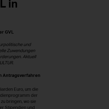
L in
der GVL
turpolitische und
stelle Zuwendungen
örderungen. Aktuell
KULTUR.
n Antragsverfahren
iarden Euro, um die
pendienprogramm der
 zu bringen, wo sie
der Stipendien und