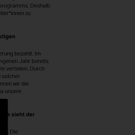
enprogramms. Deshalb
tler*innen zu
stigen
rung bezahlt. Im
ngenen Jahr bereits
e verteilen. Durch
 solcher
nnen wir die
ja unsere
wie sieht der
agt. Die