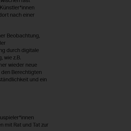
wischen fast
 Künstler*innen
dort nach einer
iner Beobachtung,
der
g durch digitale
 wie z.B.
mer wieder neue
 den Berechtigten
ständlichkeit und ein
uspieler*innen
n mit Rat und Tat zur