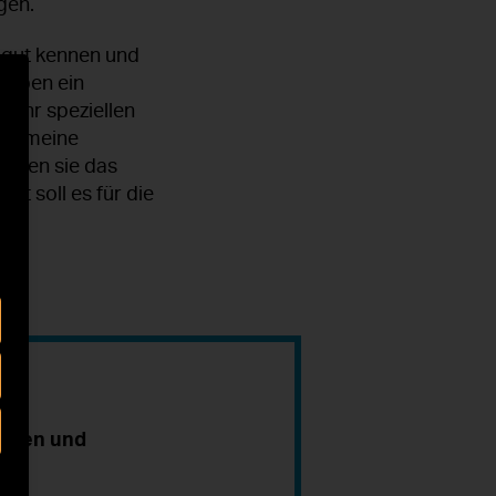
agen.
r gut kennen und
haben ein
 sehr speziellen
llgemeine
ehmen sie das
tt soll es für die
en.
innen und