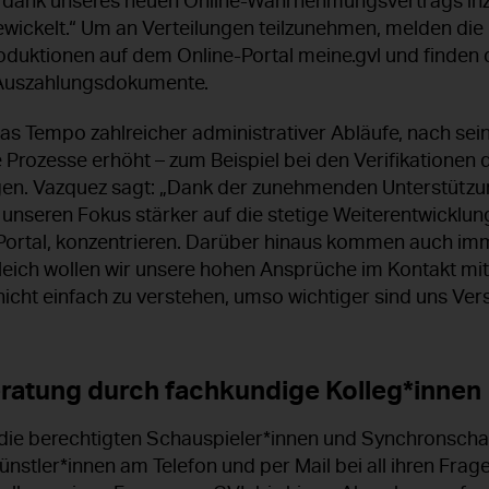
d dank unseres neuen Online-Wahrnehmungsvertrags inz
wickelt.“ Um an Verteilungen teilzunehmen, melden die
oduktionen auf dem Online-Portal meine.gvl und finden 
 Auszahlungsdokumente.
as Tempo zahlreicher administrativer Abläufe, nach se
 Prozesse erhöht – zum Beispiel bei den Verifikationen 
n. Vazquez sagt: „Dank der zunehmenden Unterstützun
unseren Fokus stärker auf die stetige Weiterentwicklung,
ortal, konzentrieren. Darüber hinaus kommen auch im
leich wollen wir unsere hohen Ansprüche im Kontakt mit
 nicht einfach zu verstehen, umso wichtiger sind uns Ver
ratung durch fachkundige Kolleg*innen
 die berechtigten Schauspieler*innen und Synchronscha
nstler*innen am Telefon und per Mail bei all ihren Frage