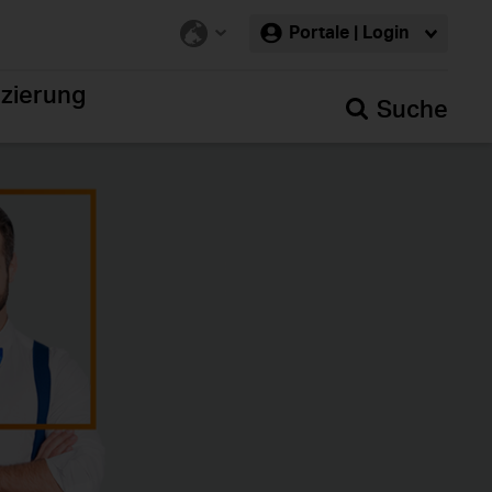
Portale | Login
nzierung
Suche