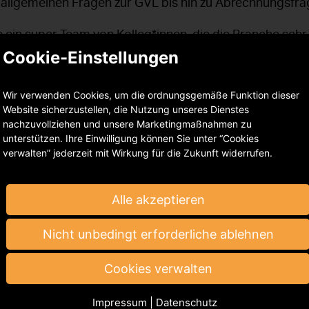
n allgemeinen Fragen zur GVL bis hin zu Abrechnungsfr
n ein super Team von Kolleg*innen, die die Branche seh
ndig beraten können,“ so Vazquez selbstbewusst. „Wir 
Cookie-Einstellungen
 die Fragen und Sorgen unserer Berechtigten, sei es bei
für unsere hochbetagten Berechtigten, die durch das a
Wir verwenden Cookies, um die ordnungsgemäße Funktion dieser
o nicht ausgeschlossen werden dürfen.“ Gleichzeitig n
Website sicherzustellen, die Nutzung unseres Dienstes
*innen auf, um stetig besser zu werden. Schritt für Schri
nachzuvollziehen und unsere Marketingmaßnahmen zu
r einfacher werden, ihre GVL-Ausschüttung zu bekomm
unterstützen. Ihre Einwilligung können Sie unter “Cookies
verwalten” jederzeit mit Wirkung für die Zukunft widerrufen.
Alle akzeptieren
Nicht unbedingt erforderliche ablehnen
Cookies verwalten
GVL-Talk für Schauspieler*
15 Uhr findet der nächste
t.
Impressum
|
Datenschutz