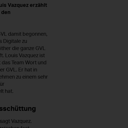
ouis Vazquez erzählt
t den
 GVL damit begonnen,
s Digitale zu
either die ganze GVL
. Louis Vazquez ist
et das Team Wort und
r GVL. Er hat in
rnehmen zu einem sehr
für
t hat.
usschüttung
 sagt Vazquez.