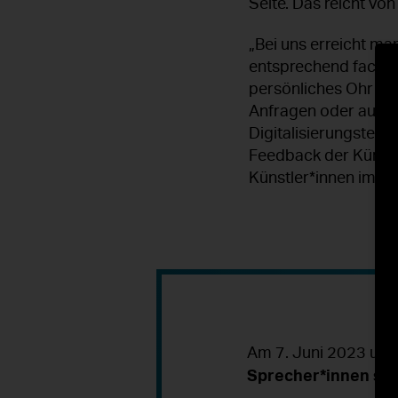
Seite. Das reicht vo
„Bei uns erreicht ma
entsprechend fachku
persönliches Ohr für
Anfragen oder auch 
Digitalisierungstemp
Feedback der Künstler
Künstler*innen imme
Am 7. Juni 2023 um 
Sprecher*innen stat