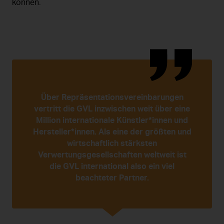
können.
Über Repräsentationsvereinbarungen
vertritt die GVL inzwischen weit über eine
Million internationale Künstler*innen und
Hersteller*innen. Als eine der größten und
wirtschaftlich stärksten
Verwertungsgesellschaften weltweit ist
die GVL international also ein viel
beachteter Partner.