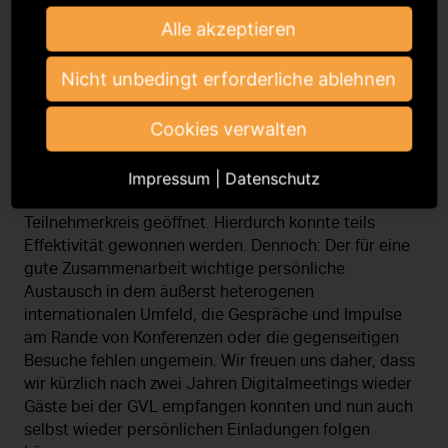
An der Entwicklung all dieser Projekte ist die GVL
maßgeblich beteiligt.
Alle akzeptieren
Hat Corona die internationale Zusammenarbeit
Nicht unbedingt erforderliche ablehnen
beeinflusst?
Cookies verwalten
Vermutlich im gleichen Ausmaß wie in anderen
geschäftlichen Kontexten. Der Einsatz von
Videokonferenzen hat die Frequenz der Meetings
Impressum
|
Datenschutz
steigen lassen und sie einem erweiterten
Teilnehmerkreis geöffnet. Hierdurch konnte teils
Effektivität gewonnen werden. Dennoch: Der für eine
gute Zusammenarbeit wichtige persönliche
Austausch in dem äußerst heterogenen
internationalen Umfeld, die Gespräche und Impulse
am Rande von Konferenzen oder die gegenseitigen
Besuche fehlen ungemein. Wir freuen uns daher, dass
wir kürzlich nach zwei Jahren Digitalmeetings wieder
Gäste bei der GVL empfangen konnten und nun auch
selbst wieder persönlichen Einladungen folgen