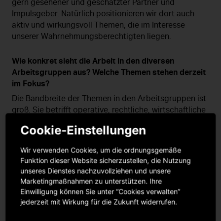
gern gesehener und geschätzter Partner und
Impulsgeber. Natürlich positionieren wir dort auch
aktiv und wirkungsvoll Themen, die im Interesse
unserer Wahrnehmungsberechtigten liegen.
Wie konkret sieht die Arbeit in den diversen
Arbeitsgruppen aus? Welche Themen stehen derzeit
im Fokus?
Die Bandbreite der Themen in den Arbeitsgruppen ist
groß. Sie betrifft operative, rechtliche, wirtschaftliche
und tarifliche Fragen. In den vergangenen Jahren
Cookie-Einstellungen
standen auch technische Fragen zu internationalen
Datenbanklösungen im Vordergrund. Allgemein wird
Wir verwenden Cookies, um die ordnungsgemäße
viel Potential in der Vereinheitlichung von Prozessen
Funktion dieser Website sicherzustellen, die Nutzung
und Schnittstellen und der Zentralisierung von
unseres Dienstes nachzuvollziehen und unsere
Datenquellen gesehen. Zu nennen sind in dieser
Marketingmaßnahmen zu unterstützen. Ihre
Hinsicht sicherlich Lösungen wie VRDB (Virtual
Einwilligung können Sie unter “Cookies verwalten”
Recording Database), RDx (repertoire data exchange
jederzeit mit Wirkung für die Zukunft widerrufen.
service) oder IPD (International Performers Database).