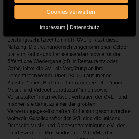
Über die GVL:
Wer etwas Künstlerisches leistet oder
Cookies verwalten
hierfür die wirtschaftliche Grundlage schafft, muss
Geld für die Nutzung seiner Leistungen erhalten. Die
Impressum
|
Datenschutz
Gesellschaft zur Verwertung von
Leistungsschutzrechten mbH (GVL) erfasst diese
Nutzung. Die treuhänderisch eingenommenen Gelder
u.a. von Radio- und Fernsehsendern sowie für die
öffentliche Wiedergabe (z.B. in Restaurants oder
Cafés) leitet die GVL als Vergütung an ihre
Berechtigten weiter. Über 180.000 ausübende
Künstler*innen, Bild- und Tonträgerhersteller*innen,
Musik- und Videoclipproduzent*innen sowie
Veranstalter*innen weltweit vertrauen der GVL – und
machen sie damit zu einer der größten
Verwertungsgesellschaften für Leistungsschutzrechte
weltweit. Gesellschafter der GVL sind die unisono
Deutsche Musik- und Orchestervereinigung e.V., der
Bundesverband Musikindustrie e.V. (BVMI), der