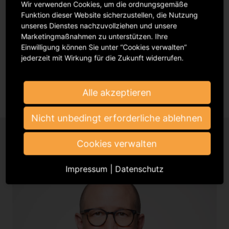
Festival im vergangenen Jahr endlich wieder
Wir verwenden Cookies, um die ordnungsgemäße
persönlich aufeinandertrafen. Es war ein Moment des
Funktion dieser Website sicherzustellen, die Nutzung
unseres Dienstes nachzuvollziehen und unsere
Aufatmens zwischen den Lockdowns der Pandemie
Marketingmaßnahmen zu unterstützen. Ihre
und für die GVL ein wichtiges Event zum Netzwerken
Einwilligung können Sie unter “Cookies verwalten”
und Freunde treffen.
jederzeit mit Wirkung für die Zukunft widerrufen.
Mehr erfahren
Alle akzeptieren
Nicht unbedingt erforderliche ablehnen
Cookies verwalten
Impressum
|
Datenschutz