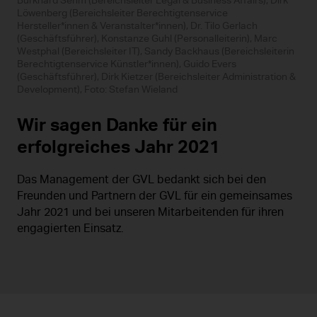
Burkhard Sehm (Bereichsleiter Legal & Business Affairs), Dirk
Löwenberg (Bereichsleiter Berechtigtenservice
Hersteller*innen & Veranstalter*innen), Dr. Tilo Gerlach
(Geschäftsführer), Konstanze Guhl (Personalleiterin), Marc
Westphal (Bereichsleiter IT), Sandy Backhaus (Bereichsleiterin
Berechtigtenservice Künstler*innen), Guido Evers
(Geschäftsführer), Dirk Kietzer (Bereichsleiter Administration &
Development), Foto: Stefan Wieland
Wir sagen Danke für ein
erfolgreiches Jahr 2021
Das Management der GVL bedankt sich bei den
Freunden und Partnern der GVL für ein gemeinsames
Jahr 2021 und bei unseren Mitarbeitenden für ihren
engagierten Einsatz.